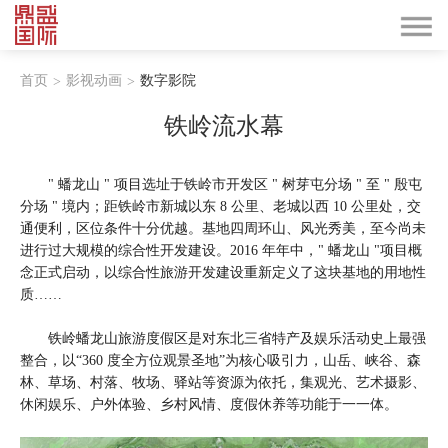
首页
影视动画
数字影院
>
>
铁岭流水幕
" 蟠龙山 " 项目选址于铁岭市开发区 " 树芽屯分场 " 至 " 殷屯
分场 " 境内；距铁岭市新城以东 8 公里、老城以西 10 公里处，交
通便利，区位条件十分优越。基地四周环山、风光秀美，至今尚未
进行过大规模的综合性开发建设。2016 年年中，" 蟠龙山 "项目概
念正式启动，以综合性旅游开发建设重新定义了这块基地的用地性
质……
铁岭蟠龙山旅游度假区是对东北三省特产及娱乐活动史上最强
整合，以“360 度全方位观景圣地”为核心吸引力，山岳、峡谷、森
林、草场、村落、牧场、驿站等资源为依托，集观光、艺术摄影、
休闲娱乐、户外体验、乡村风情、度假休养等功能于一一体。