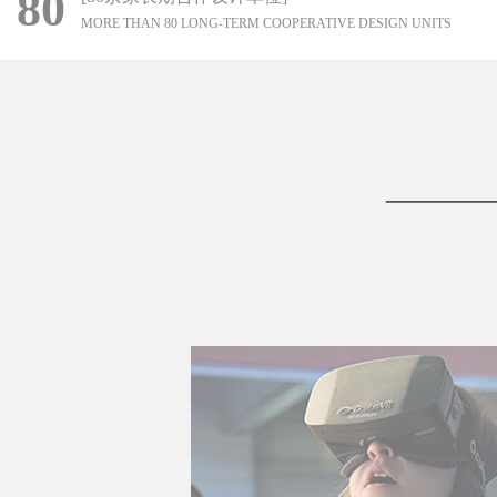
80
MORE THAN 80 LONG-TERM COOPERATIVE DESIGN UNITS
————