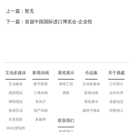
上一篇：
暂无
下一篇：
首届中国国际进口博览会·企业馆
互动多媒体
影视动画
展览展示
作品集
关于鼎盛
互动媒体
数字影院
展馆工程
互动多媒体
公司简介
虚拟现实
三维动画
展陈
影视动画
合作伙伴
增强现实
宣传片
展览展示
鼎盛动态
体感互动
地产动画
建筑可视化
招贤纳士
全息投影
多媒体
联系我们
360全景制作
联系我们