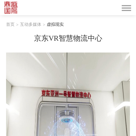
首页
互动多媒体
虚拟现实
>
>
京东VR智慧物流中心