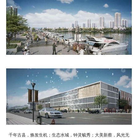
千年古县，焕发生机；生态水城，钟灵毓秀；大美新蔡，风光无